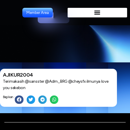
Artikel
Member Area
AJIKUR2004
Terimakasih @sansster @Adm_BRG @cheysfx ilmunya love
you sekebon
Bagikan :