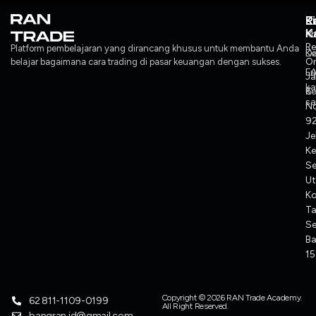
L
P
K
K
Ko
M
Re
Platform pembelajaran yang dirancang khusus untuk membantu Anda
Ke
Da
O
belajar bagaimana cara trading di pasar keuangan dengan sukses.
F
L
J
ka
Ke
6
sa
No
92
Je
Ke
S
Ut
K
T
Se
Ba
1
Copyright © 2026 RAN Trade Academy.
62 811-1109-0199
All Right Reserved.
bangran.id@gmail.com