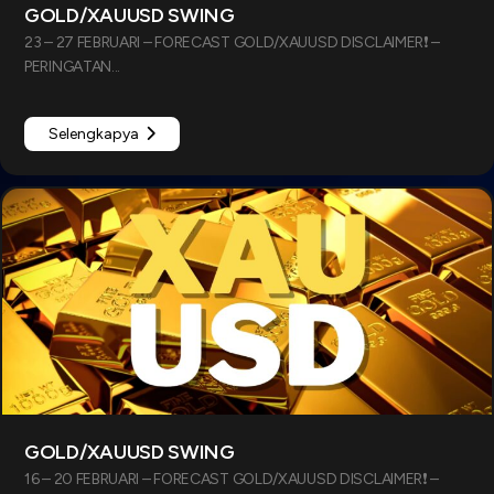
GOLD/XAUUSD SWING
23 – 27 FEBRUARI – FORECAST GOLD/XAUUSD DISCLAIMER❗️ –
PERINGATAN...
Selengkapya
GOLD/XAUUSD SWING
16 – 20 FEBRUARI – FORECAST GOLD/XAUUSD DISCLAIMER❗️ –