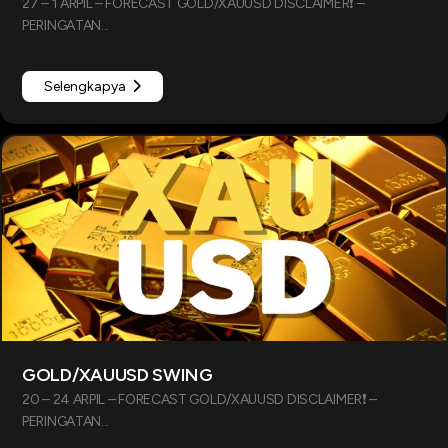
27 – 1 ARPIL – FORECAST GOLD/XAUUSD DISCLAIMER❗️ –
PERINGATAN...
Selengkapya
GOLD/XAUUSD SWING
20 – 24 ARPIL – FORECAST GOLD/XAUUSD DISCLAIMER❗️ –
PERINGATAN...