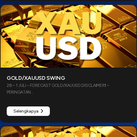
GOLD/XAUUSD SWING
28 – 1 JULI – FORECAST GOLD/XAUUSD DISCLAIMER❗️ –
PERINGATAN...
Selengkapya