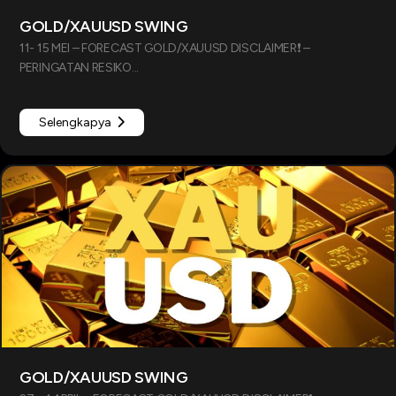
GOLD/XAUUSD SWING
11- 15 MEI – FORECAST GOLD/XAUUSD DISCLAIMER❗️ –
PERINGATAN RESIKO...
Selengkapya
GOLD/XAUUSD SWING