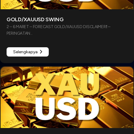
GOLD/XAUUSD SWING
2 – 6 MARET – FORECAST GOLD/XAUUSD DISCLAIMER❗️ –
PERINGATAN...
Selengkapya