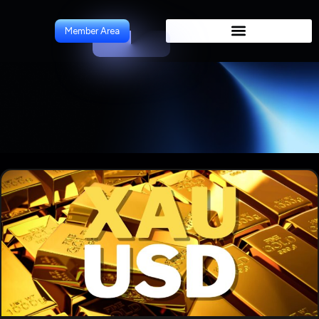
Semua Forecast
Member Area