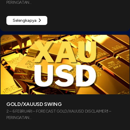
PERINGATAN...
Selengkapya
GOLD/XAUUSD SWING
2 – 6 FEBRUARI – FORECAST GOLD/XAUUSD DISCLAIMER❗️ –
PERINGATAN...