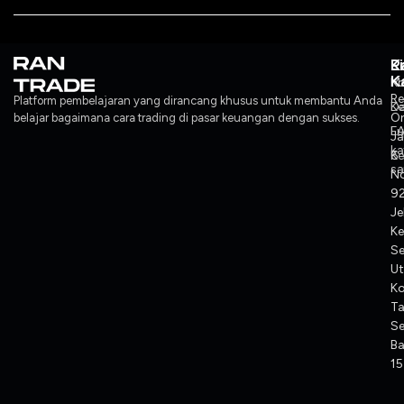
L
P
K
K
Ko
M
Re
Platform pembelajaran yang dirancang khusus untuk membantu Anda
Ke
Da
O
belajar bagaimana cara trading di pasar keuangan dengan sukses.
F
L
J
ka
Ke
6
sa
No
92
Je
Ke
S
Ut
K
T
Se
Ba
1