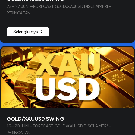
23 – 27 JUNI – FORECAST GOLD/XAUUSD DISCLAIMER❗️ –
PERINGATAN...
Selengkapya
GOLD/XAUUSD SWING
16 – 20 JUNI – FORECAST GOLD/XAUUSD DISCLAIMER❗️ –
PERINGATAN...