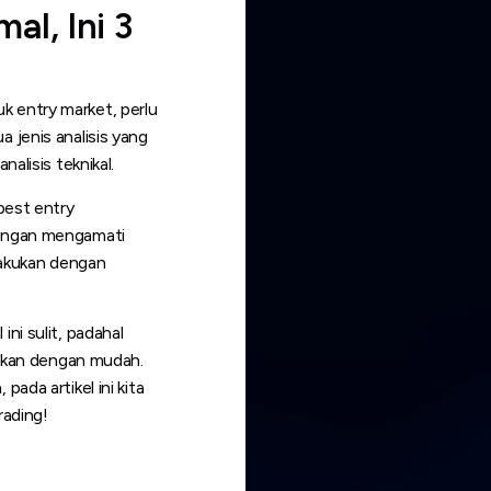
l, Ini 3
k entry market, perlu
 jenis analisis yang
nalisis teknikal.
est entry
dengan mengamati
ilakukan dengan
ni sulit, padahal
akukan dengan mudah.
ada artikel ini kita
rading!