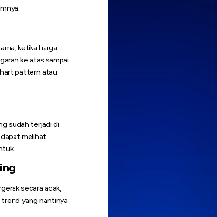
umnya.
tama, ketika harga
ngarah ke atas sampai
chart pattern atau
g sudah terjadi di
 dapat melihat
ntuk.
ing
rgerak secara acak,
 trend yang nantinya