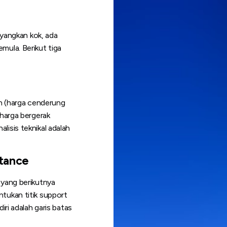
ayangkan kok, ada
mula. Berikut tiga
ish (harga cenderung
(harga bergerak
isis teknikal adalah
stance
 yang berikutnya
tukan titik support
iri adalah garis batas