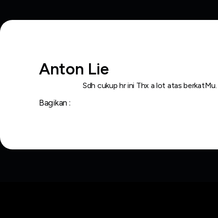
Anton Lie
Sdh cukup hr ini Thx a lot atas berkatMu.
Bagikan :