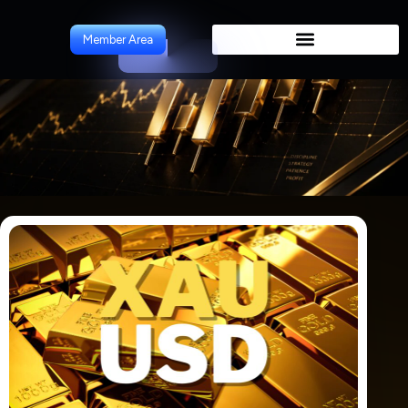
ForeCast
Member Area