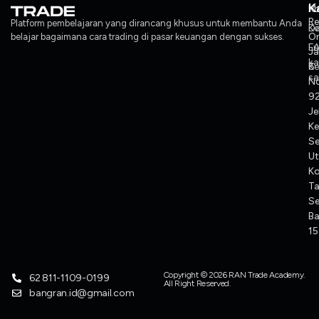
K
Ko
M
Re
Platform pembelajaran yang dirancang khusus untuk membantu Anda
Ke
Da
O
belajar bagaimana cara trading di pasar keuangan dengan sukses.
F
L
J
ka
Ke
6
sa
No
92
Je
Ke
S
Ut
K
T
Se
Ba
1
Copyright © 2026 RAN Trade Academy.
62 811-1109-0199
All Right Reserved.
bangran.id@gmail.com