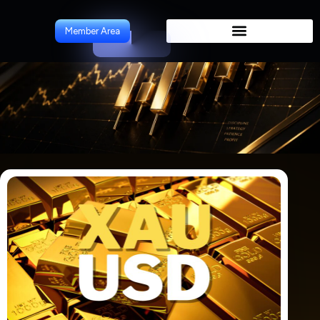
ForeCast
Member Area