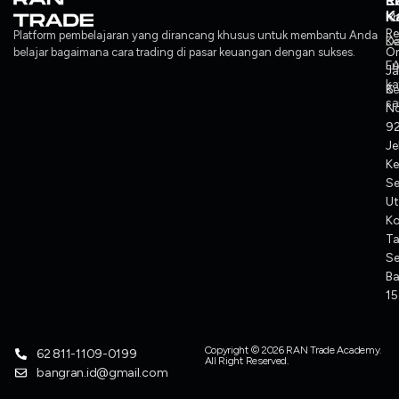
L
P
K
K
Ko
M
Re
Platform pembelajaran yang dirancang khusus untuk membantu Anda
Ke
Da
O
belajar bagaimana cara trading di pasar keuangan dengan sukses.
F
L
J
ka
Ke
6
sa
No
92
Je
Ke
S
Ut
K
T
Se
Ba
1
Copyright © 2026 RAN Trade Academy.
62 811-1109-0199
All Right Reserved.
bangran.id@gmail.com