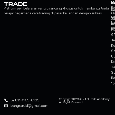
K
Ko
M
Re
Platform pembelajaran yang dirancang khusus untuk membantu Anda
Ke
Da
O
belajar bagaimana cara trading di pasar keuangan dengan sukses.
F
L
J
ka
Ke
6
sa
No
92
Je
Ke
S
Ut
K
T
Se
Ba
1
Copyright © 2026 RAN Trade Academy.
62 811-1109-0199
All Right Reserved.
bangran.id@gmail.com