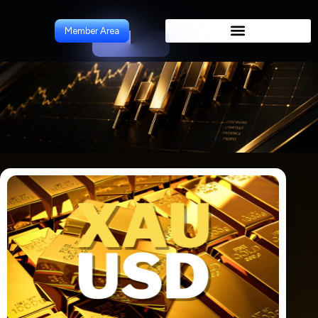
ForeCast
Member Area