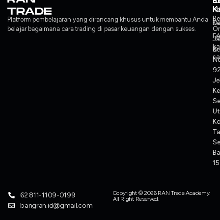
L
P
K
K
Ko
M
Re
Platform pembelajaran yang dirancang khusus untuk membantu Anda
Ke
Da
O
belajar bagaimana cara trading di pasar keuangan dengan sukses.
F
L
J
ka
Ke
6
sa
No
92
Je
Ke
S
Ut
K
T
Se
Ba
1
Copyright © 2026 RAN Trade Academy.
62 811-1109-0199
All Right Reserved.
bangran.id@gmail.com