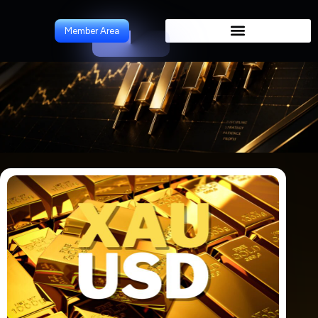
ForeCast
Member Area