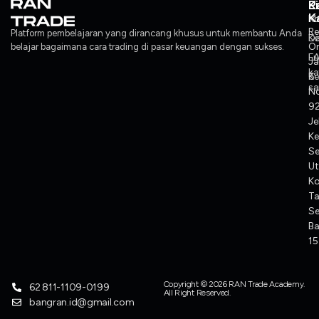
L
P
K
K
Ko
M
Re
Platform pembelajaran yang dirancang khusus untuk membantu Anda
Ke
Da
O
belajar bagaimana cara trading di pasar keuangan dengan sukses.
F
L
J
ka
Ke
6
sa
No
92
Je
Ke
S
Ut
K
T
Se
Ba
1
Copyright © 2026 RAN Trade Academy.
62 811-1109-0199
All Right Reserved.
bangran.id@gmail.com