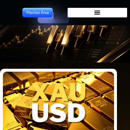
ForeCast
Member Area