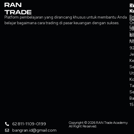
L
P
K
K
Ko
M
Re
Platform pembelajaran yang dirancang khusus untuk membantu Anda
Ke
Da
O
belajar bagaimana cara trading di pasar keuangan dengan sukses.
F
L
J
ka
Ke
6
sa
No
92
Je
Ke
S
Ut
K
T
Se
Ba
1
Copyright © 2026 RAN Trade Academy.
62 811-1109-0199
All Right Reserved.
bangran.id@gmail.com