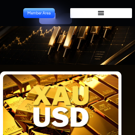
ForeCast
Member Area