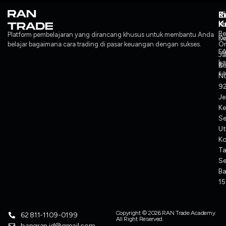
L
P
K
K
Ko
M
Re
Platform pembelajaran yang dirancang khusus untuk membantu Anda
Ke
Da
O
belajar bagaimana cara trading di pasar keuangan dengan sukses.
F
L
J
ka
Ke
6
sa
No
92
Je
Ke
S
Ut
K
T
Se
Ba
1
Copyright © 2026 RAN Trade Academy.
62 811-1109-0199
All Right Reserved.
bangran.id@gmail.com