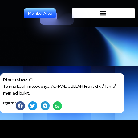
Artikel
Member Area
Naimkhaz71
Terima kasih metodenya. ALHAMDULILLAH Profit dikit² lama²
menjadi bukit.
Bagikan :